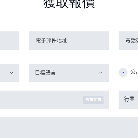
獲取報價
公
選擇文檔