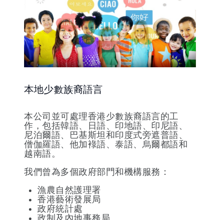
本地少數族裔語言
本公司並可處理香港少數族裔語言的工
作，包括韓語、日語、印地語、印尼語、
尼泊爾語、巴基斯坦和印度式旁遮普語、
僧伽羅語、他加䘵語、泰語、烏爾都語和
越南語。
我們曾為多個政府部門和機構服務：
漁農自然護理署
香港藝術發展局
政府統計處
政制及內地事務局