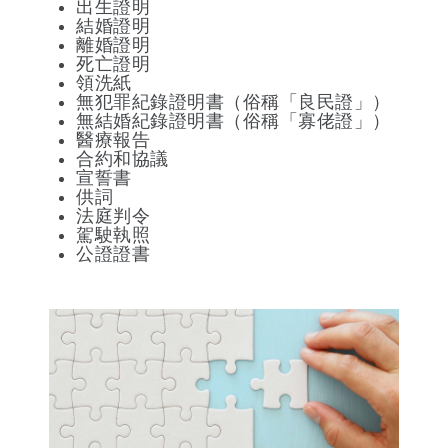
出生證明
結婚證明
離婚證明
死亡證明
領洗紙
無犯罪紀錄證明書（俗稱「良民證」）
無結婚紀錄證明書（俗稱「寡佬證」）
醫療報告
合約和協議
宣誓書
供詞
法庭判令
駕駛執照
公證證書